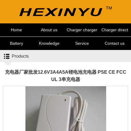
Home
About us
Charger charger
Charger direct
charge
Battery
Knowledge
Service
Contact us
Products
center
充电器厂家批发12.6V3A4A5A锂电池充电器 PSE CE FCC
UL 3串充电器