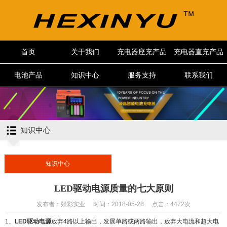
首页
关于我们
充电器座充产品
充电器直充产品
电池产品
知识中心
服务支持
联系我们
知识中心
知识中心
LED驱动电源质量的七大原则
发布者：燚彩实业
时间：2018-05-28
点击：4472次
1、
LED驱动电源
放弃4路以上输出，发展单路或两路输出，放弃大电流和超大电