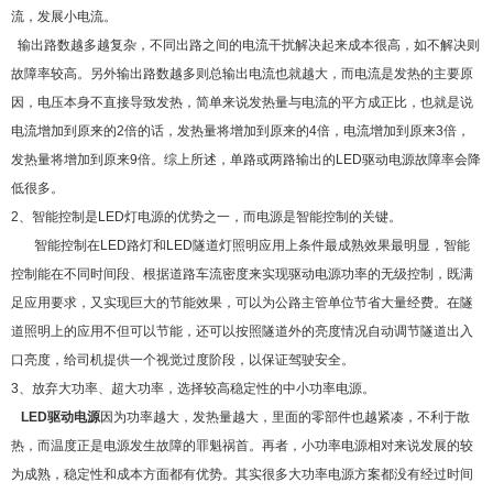
流，发展小电流。
输出路数越多越复杂，不同出路之间的电流干扰解决起来成本很高，如不解决则
故障率较高。另外输出路数越多则总输出电流也就越大，而电流是发热的主要原
因，电压本身不直接导致发热，简单来说发热量与电流的平方成正比，也就是说
电流增加到原来的2倍的话，发热量将增加到原来的4倍，电流增加到原来3倍，
发热量将增加到原来9倍。综上所述，单路或两路输出的LED驱动电源故障率会降
低很多。
2、智能控制是LED灯电源的优势之一，而电源是智能控制的关键。
智能控制在LED路灯和LED隧道灯照明应用上条件最成熟效果最明显，智能
控制能在不同时间段、根据道路车流密度来实现驱动电源功率的无级控制，既满
足应用要求，又实现巨大的节能效果，可以为公路主管单位节省大量经费。在隧
道照明上的应用不但可以节能，还可以按照隧道外的亮度情况自动调节隧道出入
口亮度，给司机提供一个视觉过度阶段，以保证驾驶安全。
3、放弃大功率、超大功率，选择较高稳定性的中小功率电源。
LED驱动电源
因为功率越大，发热量越大，里面的零部件也越紧凑，不利于散
热，而温度正是电源发生故障的罪魁祸首。再者，小功率电源相对来说发展的较
为成熟，稳定性和成本方面都有优势。其实很多大功率电源方案都没有经过时间