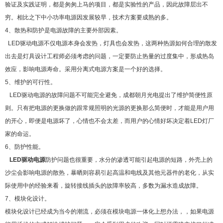
验证及实践证明，都是匆匆上马的项目，都是实验性的产品，因此故障层出不
穷。相比之下中小功率电源因发展较早，技术方案要成熟的多。
4、散热和防护是电源故障的主要外部因素。
LED驱动电源不仅电源本身会发热，灯具也会发热，这两种热源如何合理的散发
出去是灯具设计工程师必须考虑的问题，一定要防止热量的过度集中，形成热岛
效应，影响电源寿命。采用分离式电源方案是一个好的选择。
5、维护的可行性。
LED驱动电源的故障问题不可能完全避免，成都朝月光电提出了维护简便性原
则。只有把电源的更换做的跟常规照明的光源的更换那么简便时，才能是用户用
的开心，即便是电源坏了，心情也不会太差，而用户的心情好坏决定着LED灯厂
家的命运。
6、防护性能。
LED驱动电源
防护问题也很重要，水分的渗透可能引起电源的短路，外壳上的
沙尘会影响电源的散热，暴晒则容易引起高温和电线及其他元器件的老化，从实
际使用中的经验来看，旋转接线插头的故障率较高，多数为漏水造成故障。
7、模块化设计。
模块化设计已经成为当今的潮流，必须在模块电源一体化上想办法，，如果电源